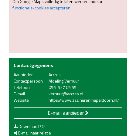
Om Google Maps volledig te laten werken moet u
functionele-cookies accepteren.
Contactgegevens
Aanbieder
Accres
Contactpersoon
Afdeling Verhuur
Telefoon
055-527 05 55
E-mail
verhuur@accres.nl
Website
https://www.zaalhureninapeldoorn.nl/
E-mail aanbieder
Download PDF
E-mail naar relatie