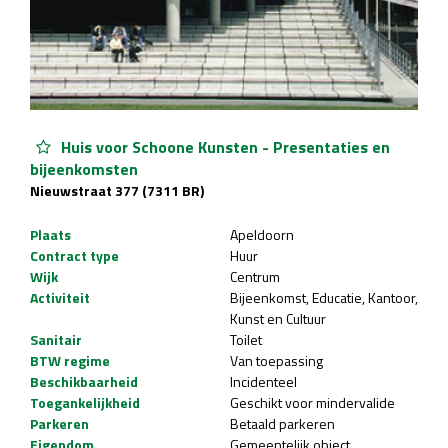
Huis voor Schoone Kunsten - Presentaties en
bijeenkomsten
Nieuwstraat 377 (7311 BR)
Plaats
Apeldoorn
Contract type
Huur
Wijk
Centrum
Activiteit
Bijeenkomst
Educatie
Kantoor
Kunst en Cultuur
Sanitair
Toilet
BTW regime
Van toepassing
Beschikbaarheid
Incidenteel
Toegankelijkheid
Geschikt voor mindervalide
Parkeren
Betaald parkeren
Eigendom
Gemeentelijk object