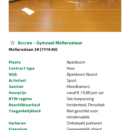
Accres - Gymzaal Molleruslaan
Molleruslaan 28 (7316 AV)
Plaats
Apeldoorn
Contract type
Huur
Wijk
Apeldoorn Noord
Activiteit
Sport
Sanitair
Kleedkamers
Huurprijs
vanaf € 19,80 per uur
BTW regime
Van toepassing
Beschikbaarheid
Incidenteel
Periodiek
Toegankelijkheid
Niet geschikt voor
mindervalide
Parkeren
Onbetaald parkeren
Eigendom
Gemeentelijk object