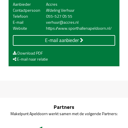
Aanbieder
Accres
Contactpersoon
Afdeling Verhuur
Telefoon
055-527 05 55
E-mail
verhuur@accres.nl
Website
https://www.sporthallenapeldoorn.nl/
E-mail aanbieder
Download PDF
E-mail naar relatie
Partners
Makelpunt Apeldoorn werkt samen met de volgende Partners: