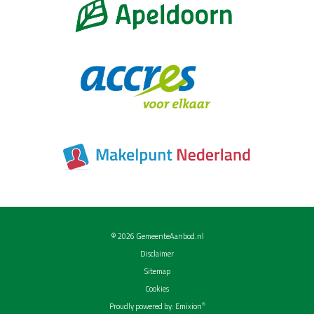
© 2026
GemeenteAanbod.nl
Disclaimer
Sitemap
Cookies
®
Proudly powered by:
Emixion