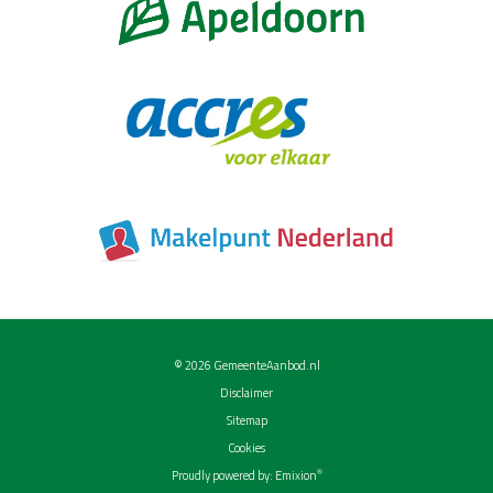
© 2026
GemeenteAanbod.nl
Disclaimer
Sitemap
Cookies
®
Proudly powered by:
Emixion