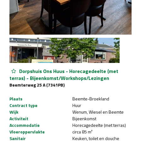
Dorpshuis Ons Huus - Horecagedeelte (met
terras) - Bijeenkomst/Workshops/Lezingen
Beemterweg 25 A (7341PB)
Plaats
Beemte-Broekland
Contract type
Huur
Wijk
Wenum, Wiesel en Beemte
Activiteit
Bijeenkomst
Accommodatie
Horecagedeelte (met terras)
Vloeroppervlakte
circa 85 m²
Sanitair
Keuken, toilet en douche