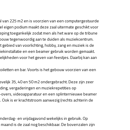
l van 225 m2 en is voorzien van een computergestuurde
iel eigen podium maakt deze zaal uitermate geschikt voor
ieping toegankelijk zodat men als het ware op de tribune
bouw tegenwoordig aan te duiden als muziekcentrum.
gebied van voorlichting, hobby, zang en muziek is de
ziekinstallatie en een beamer gebruik worden gemaakt.
ijkheden voor het geven van feestjes. Daarbij kan aan
toiletten en bar. Voorts is het gebouw voorzien van een
ievelijk 35, 40 en 50 m2 ondergebracht. Deze zijn zeer
ding, vergaderingen en muziekrepetities op
ip-overs, videoapparatuur en een splinternieuwe beamer
n. Ook is er krachtstroom aanwezig (rechts achterin de
nderdag- en vrijdagavond wekelijks in gebruik. Op
aand is de zaal nog beschikbaar. De bovenzalen zijn