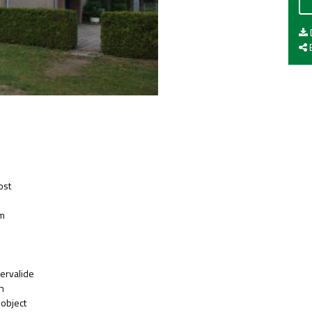
E
ost
m
ervalide
n
object