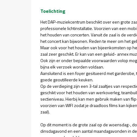
Toelichting
Het DAP-muziekcentrum beschikt over een grote zaa
professionele lichtinstallatie. Voorzien van een mob
het houden van concerten. Vanuit de zaal is de verd
het concert kan bijwonen. Reden te meer om het ge
Maar ook voor het houden van bijeenkomsten op het 
zaal zeer geschikt. Er kan van een geluid- annex mu
Ook zijn er onder bepaalde voorwaarden volop mogel
bijna elk verzoek worden voldaan.
Aansluitend is een foyer gesitueerd met garderobe, 
goede geoutilleerde keuken.
Op de verdieping zijn een 3-tal zaaltjes van respect
geschikt voor het houden van werkoverleg, teambuil
sectieniveau. Hierbij kan men gebruik maken van fl
voorzien van WIFI zodat je draadloos films kan kijke
zaal).
Op dit moment is de grote zaal op de woensdag-, do
dinsdagavond en een aantal maandagavonden in de m