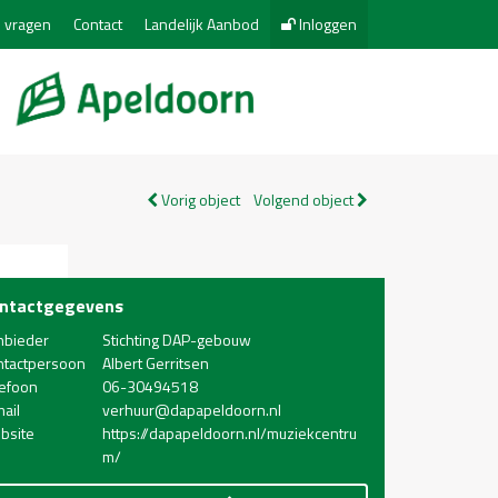
 vragen
Contact
Landelijk Aanbod
Inloggen
Vorig object
Volgend object
ntactgegevens
nbieder
Stichting DAP-gebouw
ntactpersoon
Albert Gerritsen
lefoon
06-30494518
ail
verhuur@dapapeldoorn.nl
bsite
https://dapapeldoorn.nl/muziekcentru
m/