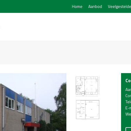
Home
Aanbod
Veelgestelde
Co
Aa
Co
Te
E-m
We