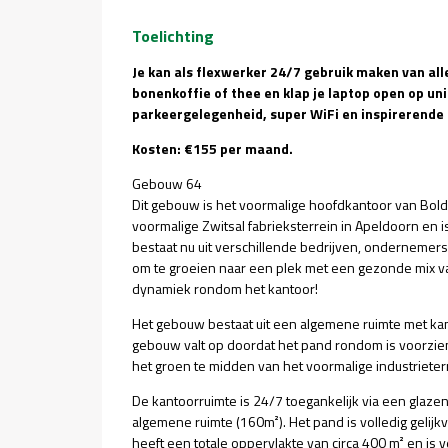
Toelichting
Je kan als flexwerker 24/7 gebruik maken van al
bonenkoffie of thee en klap je laptop open op un
parkeergelegenheid, super WiFi en inspirerende 
Kosten: €155 per maand.
Gebouw 64
Dit gebouw is het voormalige hoofdkantoor van Bol
voormalige Zwitsal fabrieksterrein in Apeldoorn en i
bestaat nu uit verschillende bedrijven, ondernemers 
om te groeien naar een plek met een gezonde mix 
dynamiek rondom het kantoor!
Het gebouw bestaat uit een algemene ruimte met kan
gebouw valt op doordat het pand rondom is voorzien
het groen te midden van het voormalige industrieterr
De kantoorruimte is 24/7 toegankelijk via een glaze
algemene ruimte (160m²). Het pand is volledig gelij
heeft een totale oppervlakte van circa 400 m² en is