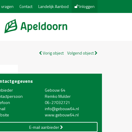
 vragen
Contact
Landelijk Aanbod
Inloggen
Vorig object
Volgend object
ntactgegevens
nbieder
Gebouw 64
ntactpersoon
Remko Mulder
lefoon
06-27032721
ail
info@gebouw64.nl
bsite
www.gebouw64.nl
E-mail aanbieder