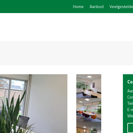
Home
Aanbod
Veelgestelde
Co
Aa
Co
Te
E-m
We