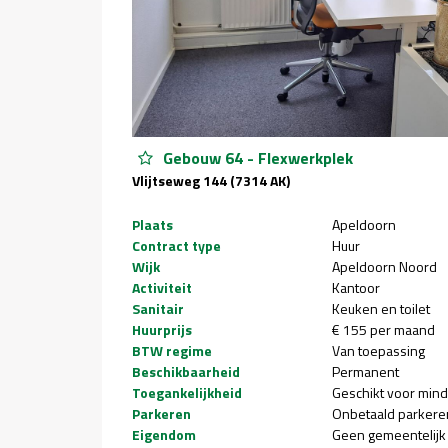
Gebouw 64 - Flexwerkplek
Vlijtseweg 144 (7314 AK)
Plaats
Apeldoorn
Contract type
Huur
Wijk
Apeldoorn Noord
Activiteit
Kantoor
Sanitair
Keuken en toilet
Huurprijs
€ 155 per maand
BTW regime
Van toepassing
Beschikbaarheid
Permanent
Toegankelijkheid
Geschikt voor mind
Parkeren
Onbetaald parkere
Eigendom
Geen gemeentelijk 