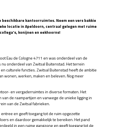
le beschikbare kantoorruimtes. Neem een vers bakkie
ieke locatie in Apeldoorn, centraal gelegen met ruime
collega's, konijnen en eekhoorns!
doot Eau de Cologne 4711 en was onderdeel van de
s nu onderdeel van Zwitsal Buitenstad. Het terrein
en culturele functies. Zwitsal Buitenstad heeft de ambitie
van wonen, werken, maken en beleven. Nog meer
toor- en vergaderruimtes in diverse formaten. Het
 van de raampartijen en vanwege de unieke ligging in
ein van de Zwitsal fabrieken.
n entree en geeft toegang tot de ruim opgezette
kvloers en daardoor gemakkelijk te bereiken. Het pand
 verdeeld in een ruime gangzone en geeft toegang tot de