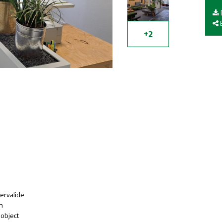
E
+
2
ervalide
n
object