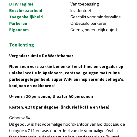
BTW regime
Van toepassing
Beschikbaarheid
Incidenteel
Toegankelijkheid
Geschikt voor mindervalide
Parkeren
Onbetaald parkeren
Eigendom
Geen gemeentelijk object
Toelichting
Vergaderruimte De Wachtkamer
Neem een vers bakkie bonenkoffie of thee en vergader op
unieke locatie in Apeldoorn, centraal gelegen met ruime
parkeergelegenheid, super WiFi en inspirerende collega's,
konijnen en eekhoorns!
U- vorm 20 personen, theater 40 personen
Kosten: €210 per dagdeel (inclusief koffie en thee)
Gebouw 64
Dit gebouw is het voormalige hoofdkantoor van Boldoot Eau de
Cologne 4711 en was onderdeel van de voormalige Zwitsal
fabrieksterrein in Apeldoorn en is nu onderdeel van Zwitsal