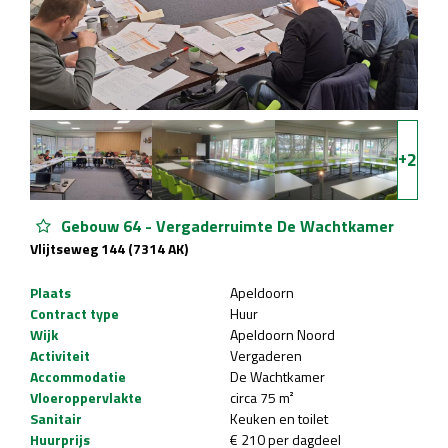
+
2
Gebouw 64 - Vergaderruimte De Wachtkamer
Vlijtseweg 144 (7314 AK)
Plaats
Apeldoorn
Contract type
Huur
Wijk
Apeldoorn Noord
Activiteit
Vergaderen
Accommodatie
De Wachtkamer
Vloeroppervlakte
circa 75 m²
Sanitair
Keuken en toilet
Huurprijs
€ 210 per dagdeel