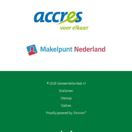
© 2026
GemeenteAanbod.nl
Disclaimer
Sitemap
Cookies
®
Proudly powered by:
Emixion